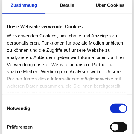
Als Diensteanbieter sind wir gemäß § 7
Zustimmung
Details
Über Cookies
Abs.1 TMG für eigene Inhalte auf diesen
Seiten nach den allgemeinen Gesetzen
Diese Webseite verwendet Cookies
verantwortlich. Nach §§ 8 bis 10 TMG sind
Wir verwenden Cookies, um Inhalte und Anzeigen zu
wir als Diensteanbieter jedoch nicht
personalisieren, Funktionen für soziale Medien anbieten
verpflichtet, übermittelte oder gespeicherte
zu können und die Zugriffe auf unsere Website zu
analysieren. Außerdem geben wir Informationen zu Ihrer
fremde Informationen zu überwachen oder
Verwendung unserer Website an unsere Partner für
nach Umständen zu forschen, die auf eine
soziale Medien, Werbung und Analysen weiter. Unsere
rechtswidrige Tätigkeit hinweisen.
Partner führen diese Informationen möglicherweise mit
Verpflichtungen zur Entfernung oder
weiteren Daten zusammen, die Sie ihnen bereitgestellt
haben oder die sie im Rahmen Ihrer Nutzung der Dienste
Sperrung der Nutzung von Informationen
gesammelt haben.
Einwilligungsauswahl
nach den allgemeinen Gesetzen bleiben
Notwendig
hiervon unberührt. Eine diesbezügliche
Haftung ist jedoch erst ab dem Zeitpunkt
Präferenzen
der Kenntnis einer konkreten